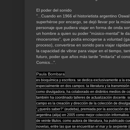
El poder del sonido
"...Cuando en 1966 el historietista argentino Oswal
superhéroe por encargo, se dejó llevar por la mús
personaje que pudiera viajar en forma de onda so
un hombre a quien su poder "músico-mental" le dab
rinocerontes", que podía encogerse a voluntad (g
proceso), convertirse en sonido para viajar rápida
la capacidad de vibrar para viajar en el tiempo, ta
futuro, poder que años más tarde "imitaría" el con
Comics...".
Paula Bombara
es bioquímica y escritora. se dedica exclusivamente a la esc
especialmente en dos campos: la literatura y la transmisión
como divulgadora, ha colaborado en distintos medios de co
también ha coordinado talleres de actualización docente. 
campo es la creación y dirección de la colección de divulga
“¿querés saber?” (eudeba), premiada por la asociación de lit
argentina (alija) en 2005 como mejor colección informativa
de veinte títulos. como autora de literatura, ha publicado c
novelas, entre las que se encuentran
el mar y la serpiente
(