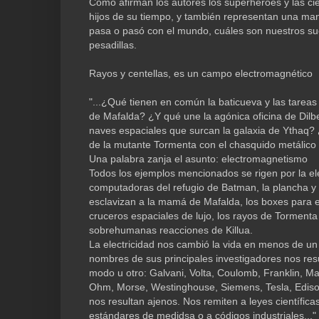
Como afirman los autores los superhéroes y las c
hijos de su tiempo, y también representan una ma
pasa o pasó con el mundo, cuáles son nuestros su
pesadillas.
Rayos y centellas, es un campo electromagnético
"...¿Qué tienen en común la baticueva y las tare
de Mafalda? ¿Y qué une la agónica oficina de Dilbe
naves espaciales que surcan la galaxia de Ythaq?
de la mutante Tormenta con el chasquido metálico 
Una palabra zanja el asunto: electromagnetismo
Todos los ejemplos mencionados se rigen por la elec
computadoras del refugio de Batman, la plancha y 
esclavizan a la mamá de Mafalda, los boxes para e
cruceros espaciales de lujo, los rayos de Tormenta 
sobrehumanas reacciones de Killua.
La electricidad nos cambió la vida en menos de un 
nombres de sus principales investigadores nos resu
modo u otro: Galvani, Volta, Coulomb, Franklin, M
Ohm, Morse, Westinghouse, Siemens, Tesla, Ediso
nos resultan ajenos. Nos remiten a leyes científic
estándares de medidsa o a códigos industriales..."