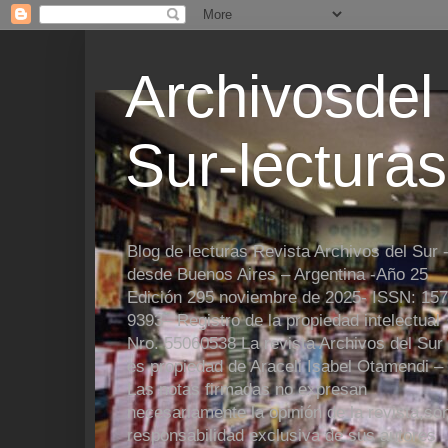
Archivosdel
Sur-lecturas
Blog de lecturas Revista Archivos del Sur 
desde Buenos Aires – Argentina -Año 25
Edición 295 noviembre de 2025- ISSN: 157
9393– Registro de la propiedad intelectual
Nro. 55060538 La revista Archivos del Sur
es propiedad de Araceli Isabel Otamendi –
Las notas firmadas no expresan
necesariamente la opinión de la revista,so
responsabilidad exclusiva de sus autores